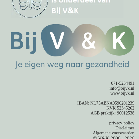
071-5234491
info@bijvk.nl
www.bijvk.nl
IBAN: NL75ABNA0590201239
KVK 52345262
AGB praktijk: 90012538
privacy policy
Disclaimer
Algemene voorwaarden
© V&K 2006 - 2026