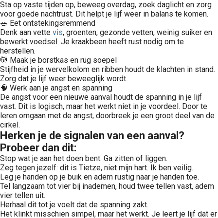
Sta op vaste tijden op, beweeg overdag, zoek daglicht en zorg
voor goede nachtrust. Dit helpt je lijf weer in balans te komen.
🥗 Eet ontstekingsremmend
Denk aan vette
vis
, groenten, gezonde vetten, weinig suiker en
bewerkt voedsel. Je kraakbeen heeft rust nodig om te
herstellen.
💆 Maak je borstkas en rug soepel
Stijfheid in je wervelkolom en ribben houdt de klachten in stand.
Zorg dat je lijf weer beweeglijk wordt.
🧠 Werk aan je angst en spanning
De angst voor een nieuwe aanval houdt de spanning in je lijf
vast. Dit is logisch, maar het werkt niet in je voordeel. Door te
leren omgaan met de angst, doorbreek je een groot deel van de
cirkel.
Herken je de signalen van een aanval?
Probeer dan dit:
Stop wat je aan het doen bent. Ga zitten of liggen.
Zeg tegen jezelf: dit is Tietze, niet mijn hart. Ik ben veilig.
Leg je handen op je buik en adem rustig naar je handen toe.
Tel langzaam tot vier bij inademen, houd twee tellen vast, adem
vier tellen uit.
Herhaal dit tot je voelt dat de spanning zakt.
Het klinkt misschien simpel, maar het werkt. Je leert je lijf dat er