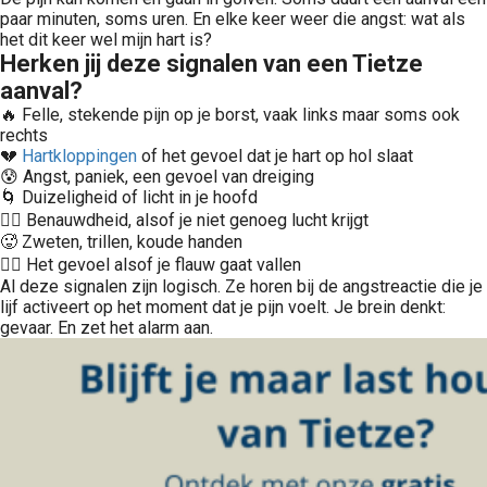
paar minuten, soms uren. En elke keer weer die angst: wat als
het dit keer wel mijn hart is?
Herken jij deze signalen van een Tietze
aanval?
🔥 Felle, stekende pijn op je borst, vaak links maar soms ook
rechts
💔
Hartkloppingen
of het gevoel dat je hart op hol slaat
😰 Angst, paniek, een gevoel van dreiging
🌀 Duizeligheid of licht in je hoofd
😮‍💨 Benauwdheid, alsof je niet genoeg lucht krijgt
🥵 Zweten, trillen, koude handen
😶‍🌫️ Het gevoel alsof je flauw gaat vallen
Al deze signalen zijn logisch. Ze horen bij de angstreactie die je
lijf activeert op het moment dat je pijn voelt. Je brein denkt:
gevaar. En zet het alarm aan.