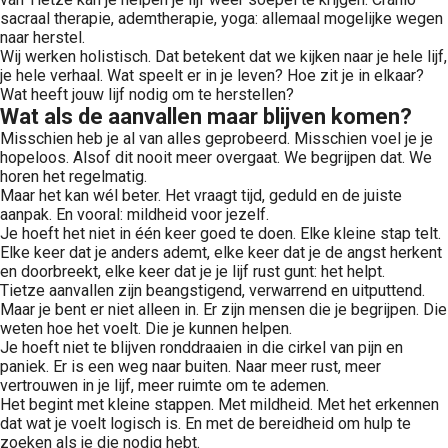
sacraal therapie, ademtherapie, yoga: allemaal mogelijke wegen
naar herstel.
Wij werken holistisch. Dat betekent dat we kijken naar je hele lijf,
je hele verhaal. Wat speelt er in je leven? Hoe zit je in elkaar?
Wat heeft jouw lijf nodig om te herstellen?
Wat als de aanvallen maar blijven komen?
Misschien heb je al van alles geprobeerd. Misschien voel je je
hopeloos. Alsof dit nooit meer overgaat. We begrijpen dat. We
horen het regelmatig.
Maar het kan wél beter. Het vraagt tijd, geduld en de juiste
aanpak. En vooral: mildheid voor jezelf.
Je hoeft het niet in één keer goed te doen. Elke kleine stap telt.
Elke keer dat je anders ademt, elke keer dat je de angst herkent
en doorbreekt, elke keer dat je je lijf rust gunt: het helpt.
Tietze aanvallen zijn beangstigend, verwarrend en uitputtend.
Maar je bent er niet alleen in. Er zijn mensen die je begrijpen. Die
weten hoe het voelt. Die je kunnen helpen.
Je hoeft niet te blijven ronddraaien in die cirkel van pijn en
paniek. Er is een weg naar buiten. Naar meer rust, meer
vertrouwen in je lijf, meer ruimte om te ademen.
Het begint met kleine stappen. Met mildheid. Met het erkennen
dat wat je voelt logisch is. En met de bereidheid om hulp te
zoeken als je die nodig hebt.