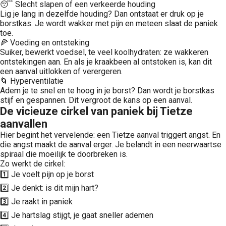
😴 Slecht slapen of een verkeerde houding
Lig je lang in dezelfde houding? Dan ontstaat er druk op je
borstkas. Je wordt wakker met pijn en meteen slaat de paniek
toe.
🍕 Voeding en ontsteking
Suiker, bewerkt voedsel, te veel koolhydraten: ze wakkeren
ontstekingen aan. En als je kraakbeen al ontstoken is, kan dit
een aanval uitlokken of verergeren.
🌀 Hyperventilatie
Adem je te snel en te hoog in je borst? Dan wordt je borstkas
stijf en gespannen. Dit vergroot de kans op een aanval.
De vicieuze cirkel van paniek bij Tietze
aanvallen
Hier begint het vervelende: een Tietze aanval triggert angst. En
die angst maakt de aanval erger. Je belandt in een neerwaartse
spiraal die moeilijk te doorbreken is.
Zo werkt de cirkel:
1️⃣ Je voelt pijn op je borst
2️⃣ Je denkt: is dit mijn hart?
3️⃣ Je raakt in paniek
4️⃣ Je hartslag stijgt, je gaat sneller ademen