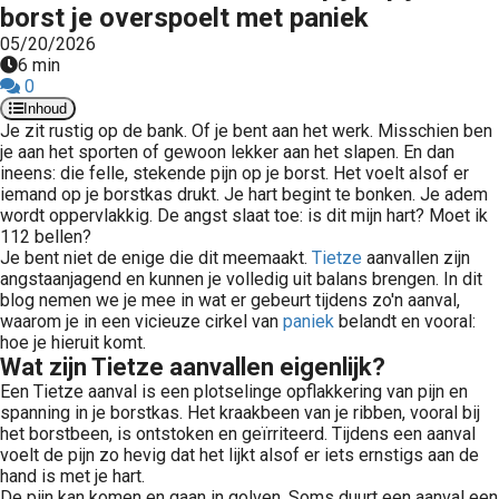
borst je overspoelt met paniek
05/20/2026
6 min
0
Inhoud
Je zit rustig op de bank. Of je bent aan het werk. Misschien ben
je aan het sporten of gewoon lekker aan het slapen. En dan
ineens: die felle, stekende pijn op je borst. Het voelt alsof er
iemand op je borstkas drukt. Je hart begint te bonken. Je adem
wordt oppervlakkig. De angst slaat toe: is dit mijn hart? Moet ik
112 bellen?
Je bent niet de enige die dit meemaakt.
Tietze
aanvallen zijn
angstaanjagend en kunnen je volledig uit balans brengen. In dit
blog nemen we je mee in wat er gebeurt tijdens zo'n aanval,
waarom je in een vicieuze cirkel van
paniek
belandt en vooral:
hoe je hieruit komt.
Wat zijn Tietze aanvallen eigenlijk?
Een Tietze aanval is een plotselinge opflakkering van pijn en
spanning in je borstkas. Het kraakbeen van je ribben, vooral bij
het borstbeen, is ontstoken en geïrriteerd. Tijdens een aanval
voelt de pijn zo hevig dat het lijkt alsof er iets ernstigs aan de
hand is met je hart.
De pijn kan komen en gaan in golven. Soms duurt een aanval een