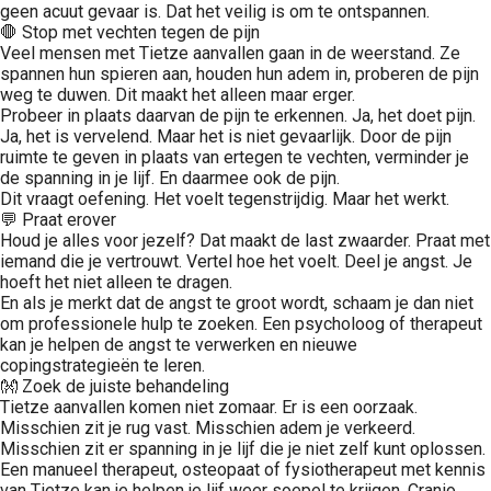
geen acuut gevaar is. Dat het veilig is om te ontspannen.
🛑 Stop met vechten tegen de pijn
Veel mensen met Tietze aanvallen gaan in de weerstand. Ze
spannen hun spieren aan, houden hun adem in, proberen de pijn
weg te duwen. Dit maakt het alleen maar erger.
Probeer in plaats daarvan de pijn te erkennen. Ja, het doet pijn.
Ja, het is vervelend. Maar het is niet gevaarlijk. Door de pijn
ruimte te geven in plaats van ertegen te vechten, verminder je
de spanning in je lijf. En daarmee ook de pijn.
Dit vraagt oefening. Het voelt tegenstrijdig. Maar het werkt.
💬 Praat erover
Houd je alles voor jezelf? Dat maakt de last zwaarder. Praat met
iemand die je vertrouwt. Vertel hoe het voelt. Deel je angst. Je
hoeft het niet alleen te dragen.
En als je merkt dat de angst te groot wordt, schaam je dan niet
om professionele hulp te zoeken. Een psycholoog of therapeut
kan je helpen de angst te verwerken en nieuwe
copingstrategieën te leren.
👐 Zoek de juiste behandeling
Tietze aanvallen komen niet zomaar. Er is een oorzaak.
Misschien zit je rug vast. Misschien adem je verkeerd.
Misschien zit er spanning in je lijf die je niet zelf kunt oplossen.
Een manueel therapeut, osteopaat of fysiotherapeut met kennis
van Tietze kan je helpen je lijf weer soepel te krijgen. Cranio