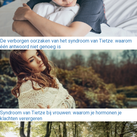
De verborgen oorzaken van het syndroom van Tietze: waarom
één antwoord niet genoeg is
Syndroom van Tietze bij vrouwen: waarom je hormonen je
klachten verergeren