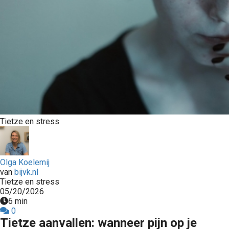
Tietze en stress
Olga Koelemij
van
bijvk.nl
Tietze en stress
05/20/2026
6 min
0
Tietze aanvallen: wanneer pijn op je