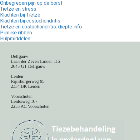
Onbegrepen pijn op de borst
Tietze en stress
Klachten bij Tietze
Klachten bij costochondritis
Tietze en costochondritis: diepte info
Pijnlijke ribben
Hulpmiddelen
Delfgauw
Laan der Zeven Linden 115
2645 GT Delfgauw
Leiden
Rijnsburgerweg 95
2334 BK Leiden
Voorschoten
Leidseweg 167
2253 AC Voorschoten