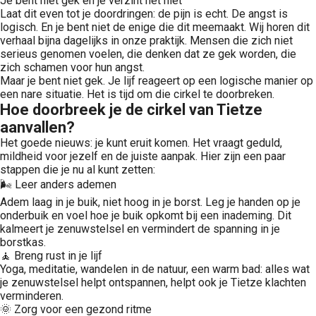
Je bent niet gek en je verzint het niet
Laat dit even tot je doordringen: de pijn is echt. De angst is
logisch. En je bent niet de enige die dit meemaakt. Wij horen dit
verhaal bijna dagelijks in onze praktijk. Mensen die zich niet
serieus genomen voelen, die denken dat ze gek worden, die
zich schamen voor hun angst.
Maar je bent niet gek. Je lijf reageert op een logische manier op
een nare situatie. Het is tijd om die cirkel te doorbreken.
Hoe doorbreek je de cirkel van Tietze
aanvallen?
Het goede nieuws: je kunt eruit komen. Het vraagt geduld,
mildheid voor jezelf en de juiste aanpak. Hier zijn een paar
stappen die je nu al kunt zetten:
🌬️ Leer anders ademen
Adem laag in je buik, niet hoog in je borst. Leg je handen op je
onderbuik en voel hoe je buik opkomt bij een inademing. Dit
kalmeert je zenuwstelsel en vermindert de spanning in je
borstkas.
🧘 Breng rust in je lijf
Yoga, meditatie, wandelen in de natuur, een warm bad: alles wat
je zenuwstelsel helpt ontspannen, helpt ook je Tietze klachten
verminderen.
🌞 Zorg voor een gezond ritme