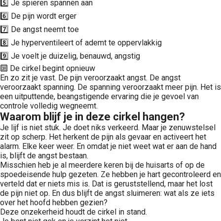
5️⃣ Je spieren spannen aan
6️⃣ De pijn wordt erger
7️⃣ De angst neemt toe
8️⃣ Je hyperventileert of ademt te oppervlakkig
9️⃣ Je voelt je duizelig, benauwd, angstig
🔟 De cirkel begint opnieuw
En zo zit je vast. De pijn veroorzaakt angst. De angst
veroorzaakt spanning. De spanning veroorzaakt meer pijn. Het is
een uitputtende, beangstigende ervaring die je gevoel van
controle volledig wegneemt.
Waarom blijf je in deze cirkel hangen?
Je lijf is niet stuk. Je doet niks verkeerd. Maar je zenuwstelsel
zit op scherp. Het herkent de pijn als gevaar en activeert het
alarm. Elke keer weer. En omdat je niet weet wat er aan de hand
is, blijft de angst bestaan.
Misschien heb je al meerdere keren bij de huisarts of op de
spoedeisende hulp gezeten. Ze hebben je hart gecontroleerd en
verteld dat er niets mis is. Dat is geruststellend, maar het lost
de pijn niet op. En dus blijft de angst sluimeren: wat als ze iets
over het hoofd hebben gezien?
Deze onzekerheid houdt de cirkel in stand.